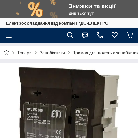
Електрообладнання від компанії "ДС-ЕЛЕКТРО"
Товари
Запобіжники
Тримач для ножових запобіжник