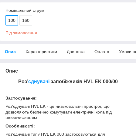
Номінальний струм
100
160
Під замовлення
Опис
Характеристики
Доставка
Оплата
Умови п
Опис
Роз’
єднувачі
запобіжників HVL EK 000/00
Застосування:
Роз’єднувачі HVL EK - це низьковольтні пристрої, що
дозволяють безпечно комутувати електричні кола під
навантаженням.
Особливості:
Роз’єднувачі типу HVL EK 000 застосовуються для