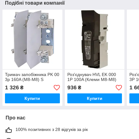
Подібні товари компанії
Тримач запобіжника PK 00
Роз'єднувач HVL EK 000
Роз'
3p 160A (M8-M8) S
1P 100A (Клеми M8-M8)
3P 1
1 326
936
1 6
₴
₴
Купити
Купити
Про нас
100% позитивних з 28 відгуків за рік