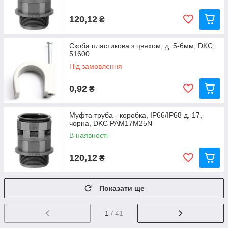
120,12
₴
Скоба пластикова з цвяхом, д. 5-6мм, DKC,
51600
Під замовлення
0,92
₴
Муфта труба - коробка, IP66/IP68 д. 17,
чорна, DKC PAM17M25N
В наявності
120,12
₴
Показати ще
1
/ 41