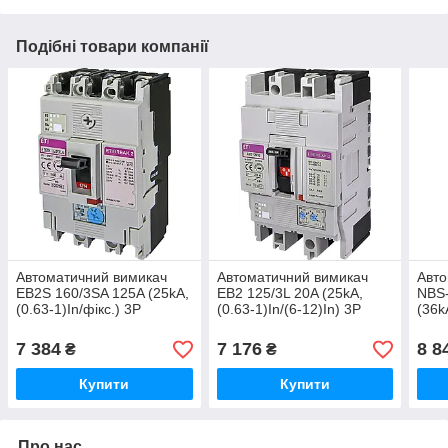
Подібні товари компанії
Автоматичний вимикач
Автоматичний вимикач
Авто
EB2S 160/3SA 125A (25kA,
EB2 125/3L 20A (25kA,
NBS-
(0.63-1)In/фікс.) 3P
(0.63-1)In/(6-12)In) 3P
(36kA
3P
7 384
7 176
8 8
₴
₴
Купити
Купити
Про нас