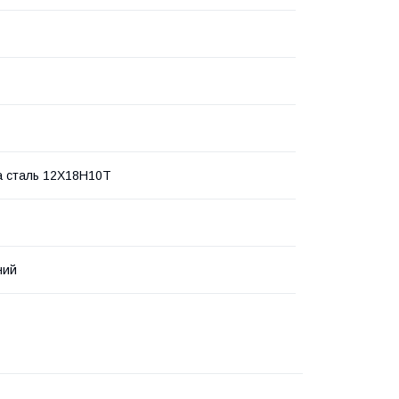
а сталь 12Х18Н10Т
ний