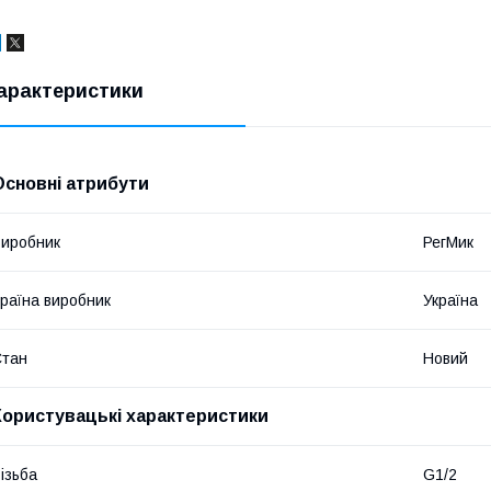
арактеристики
Основні атрибути
иробник
РегМик
раїна виробник
Україна
Стан
Новий
Користувацькі характеристики
ізьба
G1/2