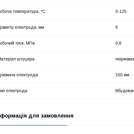
обоча температура, °С
0-125
іаметр електрода, мм
6
обочий тиск, МПа
0,8
атеріал штуцера
неіржавк
овжина електрода
100 мм
ип електрода
Вбудова
нформація для замовлення