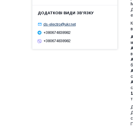
М
Д
е
К
ds-electro@ukr.net
в
+380674838982
A
+380674838982
м
A
в
A
б
A
с
A
с
т
Д
Д
с
П