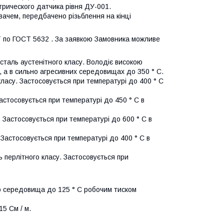
трического датчика рівня ДУ-001.
вачем, передбачено різьблення на кінці
Т по ГОСТ 5632 . За заявкою Замовника можливе
у сталь аустенітного класу. Володіє високою
С, а в сильно агресивних середовищах до 350 ° С.
 класу. Застосовується при температурі до 400 ° С
Застосовується при температурі до 450 ° С в
у. Застосовується при температурі до 600 ° С в
 Застосовується при температурі до 400 ° С в
ь перлітного класу. Застосовується при
о середовища до 125 ° C робочим тиском
5 См / м.