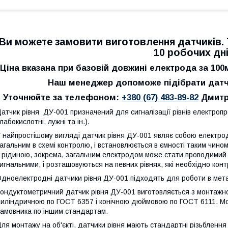
Ви можете замовити виготовлення датчиків. 
10 робочих дн
Ціна вказана при базовій довжині електрода за 100
Наш менеджер допоможе підібрати датч
Уточнюйте за телефоном:
+380 (67) 483-89-82
Дмитро
атчик рівня ДУ-001 призначений для сигналізації рівнів електропр
лабокислотні, лужні та ін.).
 найпростішому вигляді датчик рівня ДУ-001 являє собою електрод
агальним в схемі контролю, і встановлюється в ємності таким чино
 рідиною, зокрема, загальним електродом може стати проводимий к
игнальними, і розташовуються на певних рівнях, які необхідно кон
дноелектродні датчики рівня ДУ-001 підходять для роботи в мета
ондуктометричний датчик рівня ДУ-001 виготовляється з монтаж
иліндричною по ГОСТ 6357 і конічною дюймовою по ГОСТ 6111. Мо
амовника по іншим стандартам.
ля монтажу на об'єкті, датчики рівня мають стандартні різьблення 