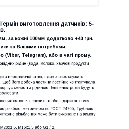
Термін виготовлення датчиків: 5-
ів.
мм, за кожні 100мм додатково +40 грн.
ики за Вашими потребами.
 (Viber, Telegram)
,
або в чаті прому.
овідних рідин (вода, молоко, харчові продукти -
и з нержавіючої сталі, один з яких служить
м, щоб його робоча частина постійно контактувала
орпус ємності з рідиною. Інші електроди будуть
тролювати.
левих ємностях закритого або відкритого типу.
ною різьбою: метричною по ГОСТ 24705, Трубною
нтажне різьблення може бути виконане на вимогу
М20х1,5, М16х1,5 або G1 / 2.