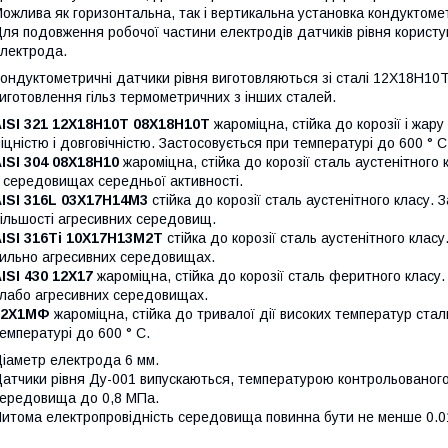
ожлива як горизонтальна, так і вертикальна установка кондуктоме
ля подовження робочої частини електродів датчиків рівня користу
лектрода.
ондуктометричні датчики рівня виготовляються зі сталі 12Х18Н10
иготовлення гільз термометричних з інших сталей.
ISI 321 12Х18Н10Т 08Х18Н10Т
жароміцна, стійка до корозії і жар
іцністю і довговічністю. Застосовується при температурі до 600 ° 
ISI 304 08Х18Н10
жароміцна, стійка до корозії сталь аустенітного
 середовищах середньої активності.
ISI 316L 03Х17Н14М3
стійка до корозії сталь аустенітного класу. 
ільшості агресивних середовищ.
ISI 316Ti 10Х17Н13М2Т
стійка до корозії сталь аустенітного клас
ильно агресивних середовищах.
ISI 430 12Х17
жароміцна, стійка до корозії сталь феритного класу.
лабо агресивних середовищах.
12Х1МФ
жароміцна, стійка до тривалої дії високих температур стал
емпературі до 600 ° С.
іаметр електрода 6 мм.
атчики рівня Ду-001 випускаються, температурою контрольованог
ередовища до 0,8 МПа.
итома електропровідність середовища повинна бути не менше 0.01