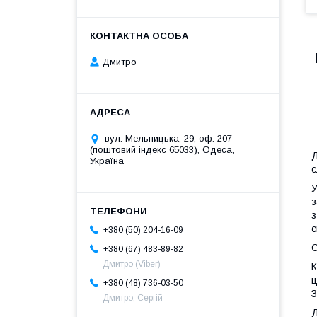
Дмитро
вул. Мельницька, 29, оф. 207
(поштовий індекс 65033), Одеса,
Д
Україна
с
У
з
з
с
+380 (50) 204-16-09
О
+380 (67) 483-89-82
Дмитро (Viber)
К
ц
+380 (48) 736-03-50
З
Дмитро, Сергій
Д