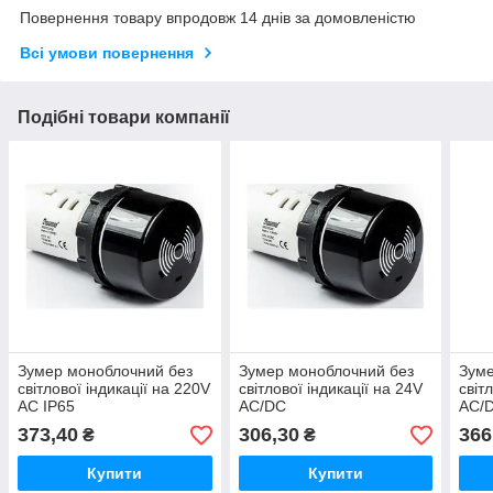
Повернення товару впродовж 14 днів за домовленістю
Всі умови повернення
Подібні товари компанії
Зумер моноблочний без
Зумер моноблочний без
Зуме
світлової індикації на 220V
світлової індикації на 24V
світ
AC IP65
AC/DC
AC/D
373,40
306,30
366
₴
₴
Купити
Купити