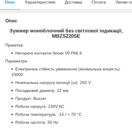
Опис
Характеристики
Доставка
Оплата
Умови п
Опис
Зуммер моноблочний без світлової індикації,
MBZS220SE
Примітка:
Негорючі контактні блоки V0 PA6.6
Параметри:
Електрична стійкість увімкнення (мінімальна кількість):
10000
Номінальна напруга ізоляції (ui): 250 V
Посадковий діаметр: 22 мм
Продукт: Buzzer
Робоча напруга: 230V AC
Робоча температура: -15 / + 70 °C
Робоча частота: 50 Hz