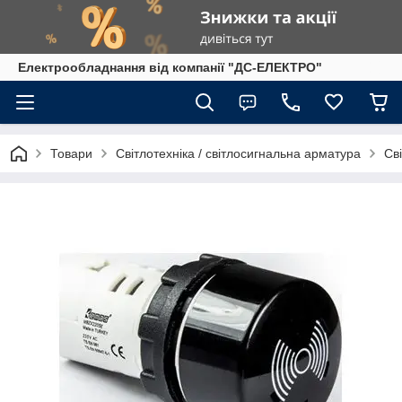
Електрообладнання від компанії "ДС-ЕЛЕКТРО"
Товари
Світлотехніка / світлосигнальна арматура
Св