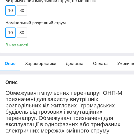
Витримуваний імпульсний струм, не менш ніж
10
30
Номінальний розрядний струм
10
30
В наявності
Опис
Характеристики
Доставка
Оплата
Умови п
Опис
Обмежувачі імпульсних перенапруг ОНП-М
призначені для захисту внутрішніх
розподільних кіл житлових і громадських
будівель від грозових і комутаційних
перенапруг. Обмежувачі призначені для
експлуатації в однофазних або трифазних
електричних мережах змінного струму