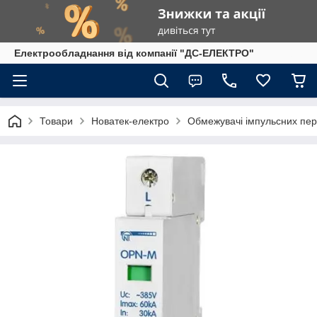
Електрообладнання від компанії "ДС-ЕЛЕКТРО"
Товари
Новатек-електро
Обмежувачі імпульсних пе