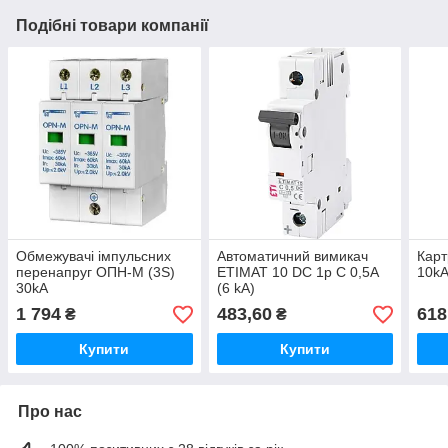
Подібні товари компанії
Обмежувачі імпульсних
Автоматичний вимикач
Кар
перенапруг ОПН-М (3S)
ETIMAT 10 DC 1p C 0,5A
10k
30kA
(6 kA)
1 794
483,60
618
₴
₴
Купити
Купити
Про нас