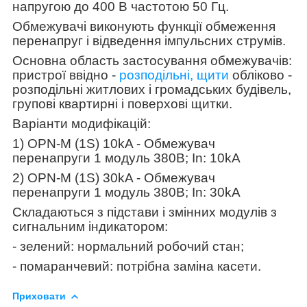
напругою до 400 В частотою 50 Гц.
Обмежувачі виконують функції обмеження
перенапруг і відведення імпульсних струмів.
Основна область застосування обмежувачів:
пристрої ввідно -
розподільні, щити
обліково -
розподільні житлових і громадських будівель,
групові квартирні і поверхові щитки.
Варіанти модифікацій:
1) OPN-M (1S) 10kA - Обмежувач
перенапруги 1 модуль 380В; In: 10kA
2) OPN-M (1S) 30kA - Обмежувач
перенапруги 1 модуль 380В; In: 30kA
Складаються з підстави і змінних модулів з
сигнальним індикатором:
- зелений: нормальний робочий стан;
- помаранчевий: потрібна заміна касети.
Приховати