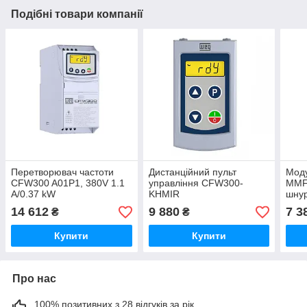
Подібні товари компанії
Перетворювач частоти
Дистанційний пульт
Моду
CFW300 A01P1, 380V 1.1
управління CFW300-
MMF 
A/0.37 kW
KHMIR
шнур
(пульт+CRS485+шнур 3м)
14 612
9 880
7 3
₴
₴
Купити
Купити
Про нас
100% позитивних з 28 відгуків за рік