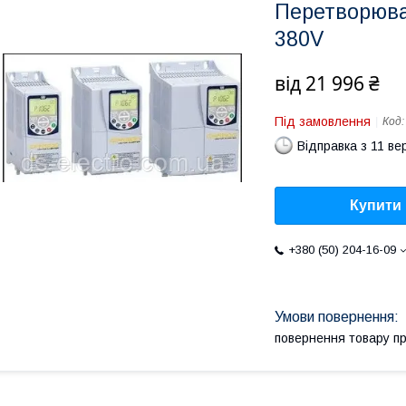
Перетворюва
380V
від
21 996 ₴
Під замовлення
Код
Відправка з 11 ве
Купити
+380 (50) 204-16-09
повернення товару п