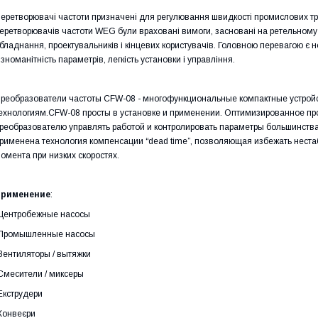
еретворювачі частоти призначені для регулювання швидкості промислових три
еретворювачів частоти WEG були враховані вимоги, засновані на ретельному 
бладнання, проектувальників і кінцевих користувачів. Головною перевагою є н
ізноманітність параметрів, легкість установки і управління.
реобразователи частоты CFW-08 - многофункциональные компактные устр
ехнологиям.CFW-08 просты в установке и применении. Оптимизированное пр
реобразователю управлять работой и контролировать параметры большинств
рименена технология компенсации “dead time”, позволяющая избежать неста
омента при низких скоростях.
рименение
:
Центробежные насосы
Промышленные насосы
Вентиляторы / вытяжки
Смесители / миксеры
Екструдери
Конвеєри