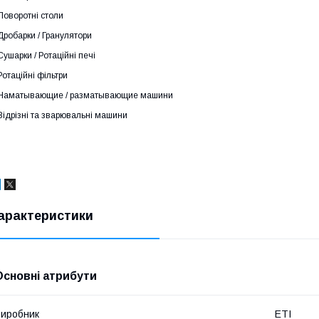
Поворотні столи
Дробарки / Гранулятори
Сушарки / Ротаційні печі
Ротаційні фільтри
Наматывающие / разматывающие машини
Відрізні та зварювальні машини
арактеристики
Основні атрибути
иробник
ETI