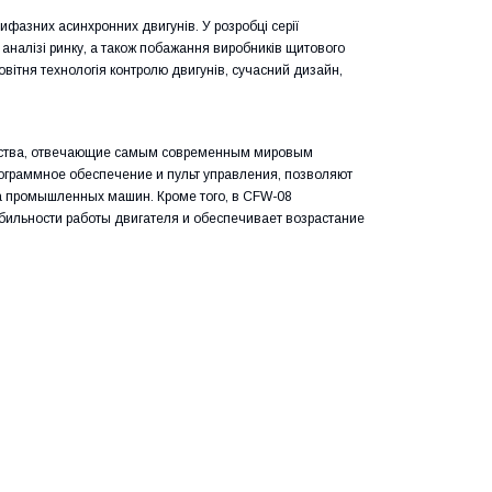
фазних асинхронних двигунів. У розробці серії
аналізі ринку, а також побажання виробників щитового
овітня технологія контролю двигунів, сучасний дизайн,
ойства, отвечающие самым современным мировым
ограммное обеспечение и пульт управления, позволяют
а промышленных машин. Кроме того, в CFW-08
бильности работы двигателя и обеспечивает возрастание