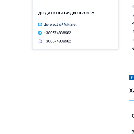
-
-
-
ds-electro@ukr.net
-
+380674838982
-
+380674838982
-
Х
В