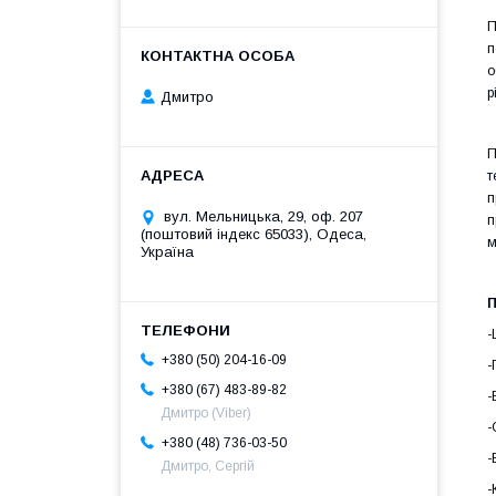
П
п
о
р
Дмитро
П
т
п
вул. Мельницька, 29, оф. 207
п
(поштовий індекс 65033), Одеса,
м
Україна
П
-
+380 (50) 204-16-09
-
+380 (67) 483-89-82
-
Дмитро (Viber)
-
+380 (48) 736-03-50
-
Дмитро, Сергій
-