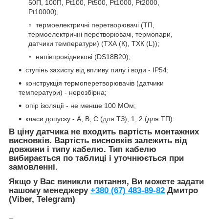
50П, 100П, Pt100, Pt500, Pt1000, Pt2000,
Pt10000);
термоелектричні перетворювачі (ТП,
термоелектричні перетворювачі, термопари,
датчики температури) (ТХА (К), ТХК (L));
напівпровідникові (DS18B20);
ступінь захисту від впливу пилу і води - IP54;
конструкція термоперетворювачів (датчики
температури) - нерозбірна;
опір ізоляції - не менше 100 МОм;
класи допуску - А, В, С (для ТЗ), 1, 2 (для ТП).
В ціну датчика не входить вартість монтажних
висновків. Вартість висновків залежить від
довжини і типу кабелю. Тип кабелю
вибирається по таблиці і уточнюється при
замовленні.
Якщо у Вас виникли питання, Ви можете задати
нашому менеджеру
+380 (67) 483-89-82
Дмитро
(Viber, Telegram)