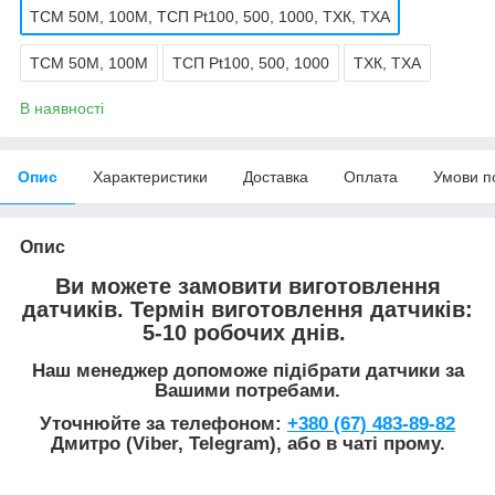
ТСМ 50М, 100М, ТСП Pt100, 500, 1000, ТХК, ТХА
ТСМ 50М, 100М
ТСП Pt100, 500, 1000
ТХК, ТХА
В наявності
Опис
Характеристики
Доставка
Оплата
Умови п
Опис
Ви можете замовити виготовлення
датчиків. Термін виготовлення датчиків:
5-10 робочих днів.
Наш менеджер допоможе підібрати датчики за
Вашими потребами.
Уточнюйте за телефоном:
+380 (67) 483-89-82
Дмитро (Viber, Telegram)
,
або в чаті прому.