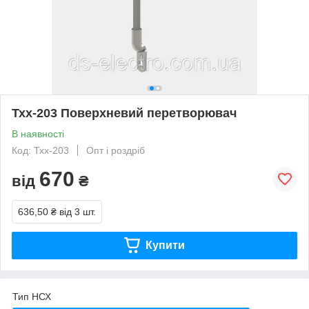
Тхх-203 Поверхневий перетворювач
В наявності
Код: Тхх-203
Опт і роздріб
670
від
₴
636,50 ₴
від 3 шт.
Купити
Тип НСХ