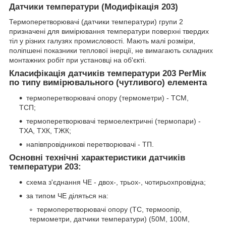
Датчики температури (Модифікація 203)
Термоперетворювачі (датчики температури) групи 2
призначені для вимірювання температури поверхні твердих
тіл у різних галузях промисловості. Мають малі розміри,
поліпшені показники теплової інерції, не вимагають складних
монтажних робіт при установці на об'єкті.
Класифікація датчиків температури 203 РегМік
по типу вимірювального (чутливого) елемента
термоперетворювачі опору (термометри) - ТСМ,
ТСП;
термоперетворювачі термоелектричні (термопари) -
ТХА, ТХК, ТЖК;
напівпровідникові перетворювачі - ТП.
Основні технічні характеристики датчиків
температури 203:
схема з'єднання ЧЕ - двох-, трьох-, чотирьохпровідна;
за типом ЧЕ діляться на:
термоперетворювачі опору (ТС, термоопір,
термометри, датчики температури) (50М, 100М,