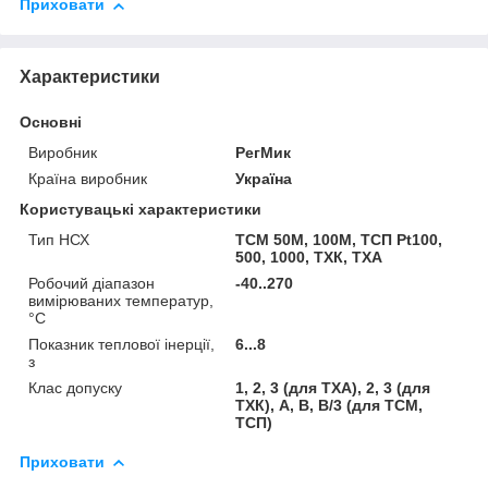
Приховати
Характеристики
Основні
Виробник
РегМик
Країна виробник
Україна
Користувацькі характеристики
Тип НСХ
ТСМ 50М, 100М, ТСП Pt100,
500, 1000, ТХК, ТХА
Робочий діапазон
-40..270
вимірюваних температур,
°C
Показник теплової інерції,
6...8
з
Клас допуску
1, 2, 3 (для ТХА), 2, 3 (для
ТХК), А, В, B/3 (для ТСМ,
ТСП)
Приховати