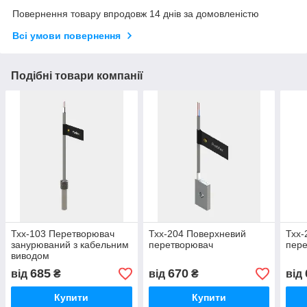
Повернення товару впродовж 14 днів за домовленістю
Всі умови повернення
Подібні товари компанії
Тхх-103 Перетворювач
Тхх-204 Поверхневий
Тхх-
занурюваний з кабельним
перетворювач
пер
виводом
685
670
від
₴
від
₴
від
Купити
Купити