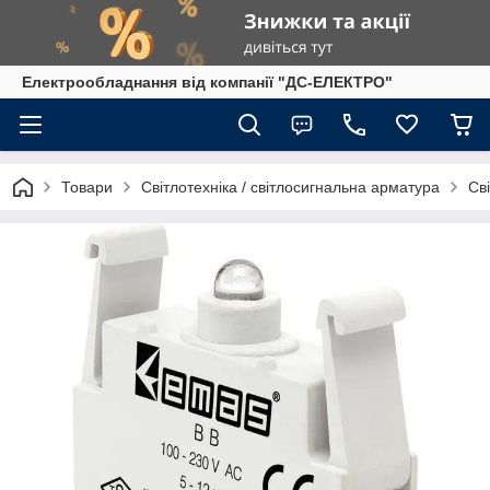
Електрообладнання від компанії "ДС-ЕЛЕКТРО"
Товари
Світлотехніка / світлосигнальна арматура
Св