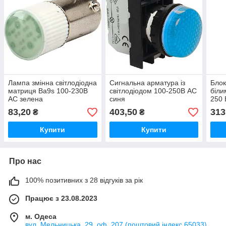
Лампа змінна світлодіодна
Сигнальна арматура із
Блок
матриця Bа9s 100-230В
світлодіодом 100-250В AC
біли
AC зелена
синя
250 
83,20
403,50
313
₴
₴
Купити
Купити
Про нас
100% позитивних з 28 відгуків за рік
Працює з 23.08.2023
м. Одеса
вул. Мельницька, 29, оф. 207 (поштовий індекс 65033),