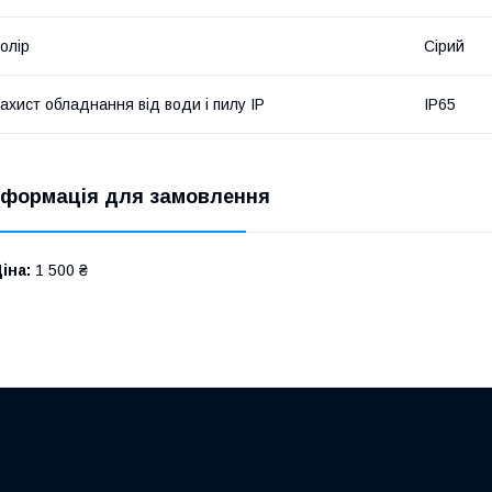
олір
Сірий
ахист обладнання від води і пилу IP
IP65
нформація для замовлення
іна:
1 500 ₴