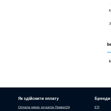
К
З
І
Ц
Як здійснити оплату
Бренди
Оплата через додаток Приват24
ETI