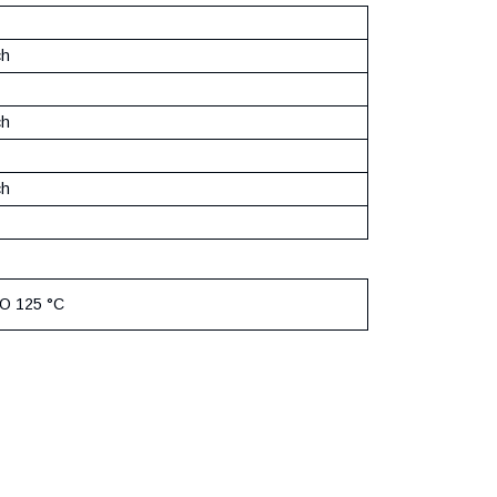
ch
ch
ch
ДО 125 °C