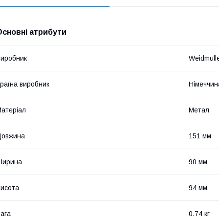
Основні атрибути
иробник
Weidmull
раїна виробник
Німеччин
атеріал
Метал
Довжина
151 мм
Ширина
90 мм
исота
94 мм
ага
0.74 кг