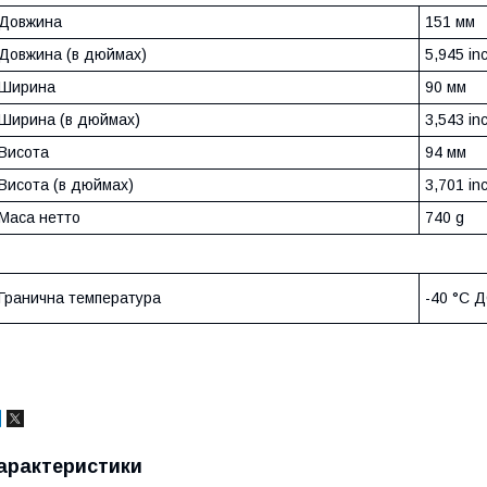
Довжина
151 мм
Довжина (в дюймах)
5,945 in
Ширина
90 мм
Ширина (в дюймах)
3,543 in
Висота
94 мм
Висота (в дюймах)
3,701 in
Маса нетто
740 g
Гранична температура
-40 °C 
арактеристики