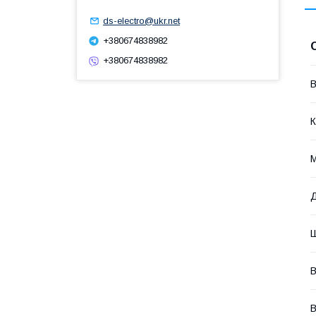
ds-electro@ukr.net
+380674838982
+380674838982
В
К
М
В
В