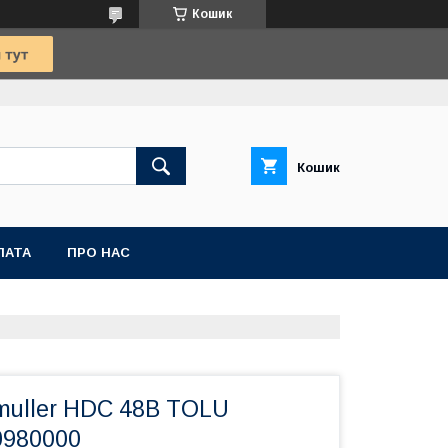
Кошик
Кошик
ЛАТА
ПРО НАС
muller HDC 48B TOLU
0980000