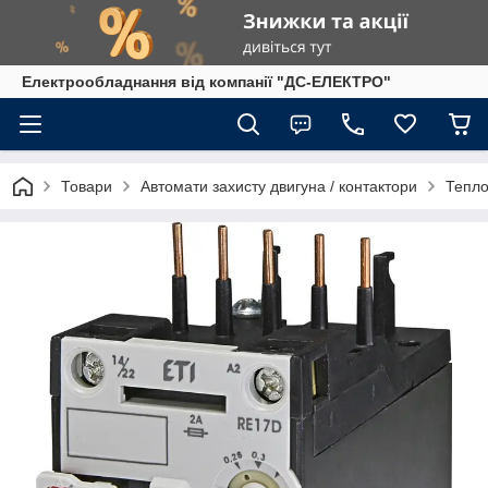
Електрообладнання від компанії "ДС-ЕЛЕКТРО"
Товари
Автомати захисту двигуна / контактори
Тепло