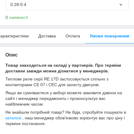
0.28-0.4
В наявності
арактеристики
Доставка
Оплата
Умови повернення
Опис
Товар знаходиться на складі у партнерів. Про терміни
доставки завжди можна дізнатися у менеджерів.
Теплове реле серії RE 17D застосовується спільно з
контакторами CE 07 і CEC для захисту двигунів.
Якщо ви сумніваєтеся у виборі можете замовити дзвінок на
сайті і менеджер передзвонить і проконсультує вас
найближчим часом.
Не знайшли потрібний товар? Не біда, спробуйте пошукати в
каталозі
, наш менеджер обов'язково зорієнтує вас про ціну і
терміни постачання.