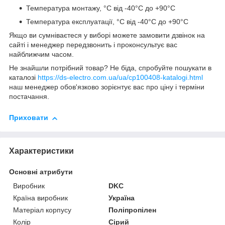
Температура монтажу, °С від -40°С до +90°С
Температура експлуатації, °С від -40°С до +90°С
Якщо ви сумніваєтеся у виборі можете замовити дзвінок на
сайті і менеджер передзвонить і проконсультує вас
найближчим часом.
Не знайшли потрібний товар? Не біда, спробуйте пошукати в
каталозі
https://ds-electro.com.ua/ua/cp100408-katalogi.html
наш менеджер обов'язково зорієнтує вас про ціну і терміни
постачання.
Приховати
Характеристики
Основні атрибути
Виробник
DKC
Країна виробник
Україна
Матеріал корпусу
Поліпропілен
Колір
Сірий