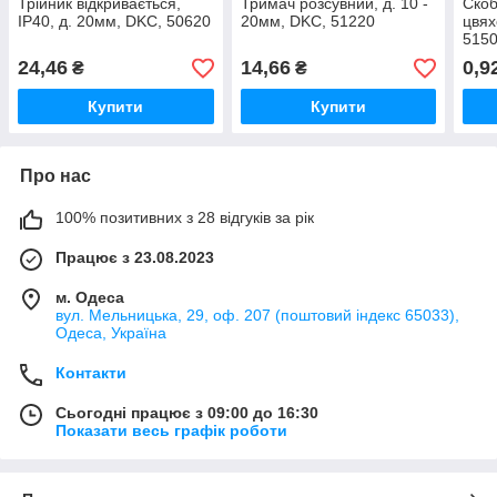
Трійник відкривається,
Тримач розсувний, д. 10 -
Скоб
IP40, д. 20мм, DKC, 50620
20мм, DKC, 51220
цвях
515
24,46
14,66
0,9
₴
₴
Купити
Купити
Про нас
100% позитивних з 28 відгуків за рік
Працює з 23.08.2023
м. Одеса
вул. Мельницька, 29, оф. 207 (поштовий індекс 65033),
Одеса, Україна
Контакти
Сьогодні працює з 09:00 до 16:30
Показати весь графік роботи