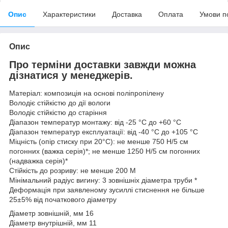
Опис
Характеристики
Доставка
Оплата
Умови п
Опис
Про терміни доставки завжди можна
дізнатися у менеджерів.
Матеріал: композиція на основі поліпропілену
Володіє стійкістю до дії вологи
Володіє стійкістю до старіння
Діапазон температур монтажу: від -25 °С до +60 °С
Діапазон температур експлуатації: від -40 °С до +105 °С
Міцність (опір стиску при 20°С): не менше 750 Н/5 см
погонних (важка серія)*; не менше 1250 Н/5 см погонних
(надважка серія)*
Стійкість до розриву: не менше 200 М
Мінімальний радіус вигину: 3 зовнішніх діаметра труби *
Деформація при заявленому зусиллі стиснення не більше
25±5% від початкового діаметру
Діаметр зовнішній, мм 16
Діаметр внутрішній, мм 11