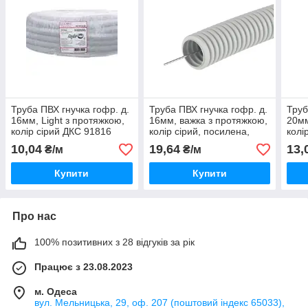
Труба ПВХ гнучка гофр. д.
Труба ПВХ гнучка гофр. д.
Труб
16мм, Light з протяжкою,
16мм, важка з протяжкою,
20мм
колір сірий ДКС 91816
колір сірий, посилена,
колі
ДКС 91516
10,04
19,64
13,
₴/м
₴/м
Купити
Купити
Про нас
100% позитивних з 28 відгуків за рік
Працює з 23.08.2023
м. Одеса
вул. Мельницька, 29, оф. 207 (поштовий індекс 65033),