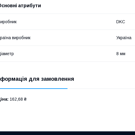
Основні атрибути
иробник
DKC
раїна виробник
Україна
іаметр
8 мм
нформація для замовлення
іна:
162,68 ₴