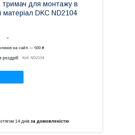
 тримач для монтажу в
й матеріал DKC ND2104
лення на сайті — 500 ₴
в роздріб
Код:
ND2104
ротягом 14 днів
за домовленістю