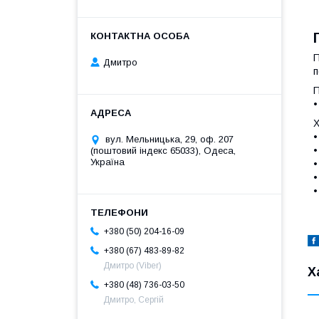
П
Дмитро
п
П
•
Х
•
вул. Мельницька, 29, оф. 207
•
(поштовий індекс 65033), Одеса,
Україна
•
•
•
+380 (50) 204-16-09
+380 (67) 483-89-82
Дмитро (Viber)
Х
+380 (48) 736-03-50
Дмитро, Сергій