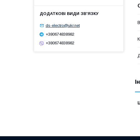
В
ds-electro@ukr.net
+380674838982
К
+380674838982
Д
І
Ц