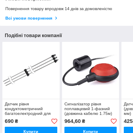
Повернення товару впродовж 14 днів за домовленістю
Всі умови повернення
Подібні товари компанії
Датчик рівня
Сигналізатор рівня
Датч
кондуктометричний
поплавцевий 1-фазний
(дов
багатоелектродний для
(довжина кабелю 1.75м)
мм)
відкритих резервуарів,
690
964,60
425
₴
₴
(ДРК.4)
Купити
Купити