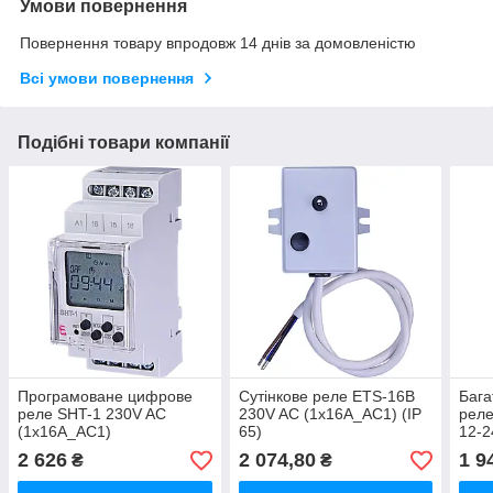
Умови повернення
Повернення товару впродовж 14 днів за домовленістю
Всі умови повернення
Подібні товари компанії
Програмоване цифрове
Сутінкове реле ETS-16B
Бага
реле SHT-1 230V AC
230V AC (1x16A_AC1) (IP
реле
(1x16A_AC1)
65)
12-
(3x
2 626
2 074,80
1 9
₴
₴