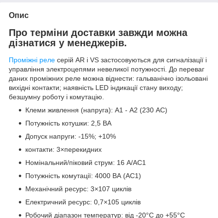
Опис
Про терміни доставки завжди можна
дізнатися у менеджерів.
Проміжні реле
серій AR і VS застосовуються для сигналізації і
управління электроцепями невеликої потужності. До переваг
даних проміжних реле можна віднести: гальванічно ізольовані
вихідні контакти; наявність LED індикації стану виходу;
безшумну роботу і комутацію.
Клеми живлення (напруга): А1 - А2 (230 АС)
Потужність котушки: 2,5 ВА
Допуск напруги: -15%; +10%
контакти: 3×перекидних
Номінальний/піковий струм: 16 А/АС1
Потужність комутації: 4000 ВА (АС1)
Механічний ресурс: 3×107 циклів
Електричний ресурс: 0,7×105 циклів
Робочий діапазон температур: від -20°С до +55°С