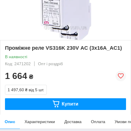
Проміжне реле VS316K 230V АС (3x16A_AC1)
В наявності
Код: 2471202
Опт і роздріб
1 664
₴
1 497,60 ₴
від 5 шт.
Купити
Опис
Характеристики
Доставка
Оплата
Умови п