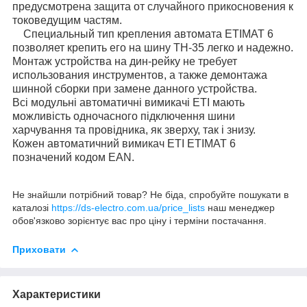
предусмотрена защита от случайного прикосновения к
токоведущим частям.
Специальный тип крепления автомата ETIMAT 6
позволяет крепить его на шину TH-35 легко и надежно.
Монтаж устройства на дин-рейку не требует
использования инструментов, а также демонтажа
шинной сборки при замене данного устройства.
Всі модульні автоматичні вимикачі ETI мають
можливість одночасного підключення шини
харчування та провідника, як зверху, так і знизу.
Кожен автоматичний вимикач ETI ETIMAT 6
позначений кодом EAN.
Не знайшли потрібний товар? Не біда, спробуйте пошукати в
каталозі
https://ds-electro.com.ua/price_lists
наш менеджер
обов'язково зорієнтує вас про ціну і терміни постачання.
Приховати
Характеристики