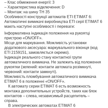
– Клас обмеження енергії: 3
– Характеристика відключення: D
– Монтаж: на шину ТН 35
Особливості конструкції автоматів ETI ETIMAT 6:
Автоматичні вимикачі виробництва ETI серії ETIMAT 6
мають наступні особливості і переваги:
Інформативна індикація положення на рукоятці
пристрою «ON/OFF».
Місце для маркування. Можливість установки
додаткового аксесуара: маркувального віконця (код
ETI 2159151, замовляється окремо).
Індикація реального стану контактної групи
автоматичного вимикача. Не залежить від положення
рукоятки (зелений: контакти автомата розімкнуті,
червоний: контакти замкнуті).
Можливість пломбування автоматичного вимикача
ETIMAT 6 в положенні «ON/OFF».
К автомату серии ETIMAT 6 есть возможность
монтажа дополнительных устройств, таких как блок
контактов – слева, независимый расцепитель –
справа.
В электрических автоматах ETIMAT 6