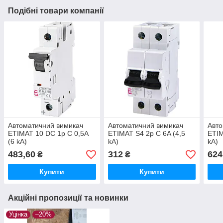
Подібні товари компанії
Автоматичний вимикач
Автоматичний вимикач
Авто
ETIMAT 10 DC 1p C 0,5A
ETIMAT S4 2p C 6A (4,5
ETIM
(6 kA)
kA)
kA)
483,60
312
624
₴
₴
Купити
Купити
Акційні пропозиції та новинки
Уцінка
–20%