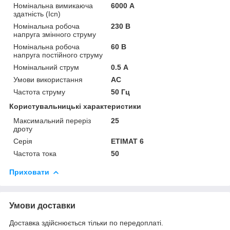
Номінальна вимикаюча
6000 А
здатність (Icn)
Номінальна робоча
230 В
напруга змінного струму
Номінальна робоча
60 В
напруга постійного струму
Номінальний струм
0.5 А
Умови використання
АС
Частота струму
50 Гц
Користувальницькі характеристики
Максимальний переріз
25
дроту
Серія
ETIMAT 6
Частота тока
50
Приховати
Умови доставки
Доставка здійснюється тільки по передоплаті.