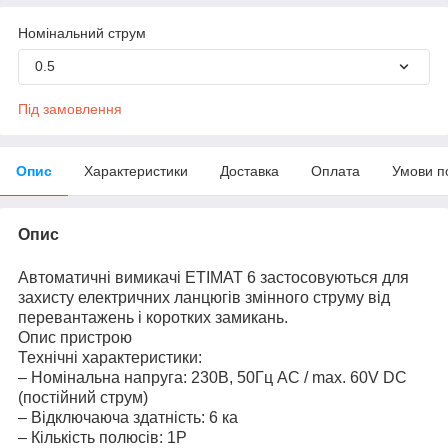
Номінальний струм
0.5
Під замовлення
Опис
Характеристики
Доставка
Оплата
Умови п
Опис
Автоматичні вимикачі ETIMAT 6 застосовуються для
захисту електричних ланцюгів змінного струму від
перевантажень і коротких замикань.
Опис пристрою
Технічні характеристики:
– Номінальна напруга: 230В, 50Гц AC / max. 60V DC
(постійний струм)
– Відключаюча здатність: 6 ка
– Кількість полюсів: 1P