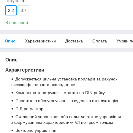
Потужність
2.2
3.7
В наявності
Опис
Характеристики
Доставка
Оплата
Умови п
Опис
Характеристики
Допускається щільна установка приладів за рахунок
високоефективного охолодження
Компактна конструкція - монтаж на DIN-рейку
Простота в обслуговуванні і введенні в експлуатацію
ПІД-регулятор
Скалярний управління або вольт-частотне управління
з формуванням характеристики V/f по трьом точкам
Векторне управління