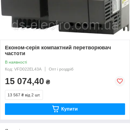
Економ-серія компактний перетворювач
частоти
В наявності
Код: VFD022EL43A
Опт і роздріб
15 074,40
₴
13 567 ₴
від 2 шт.
Купити