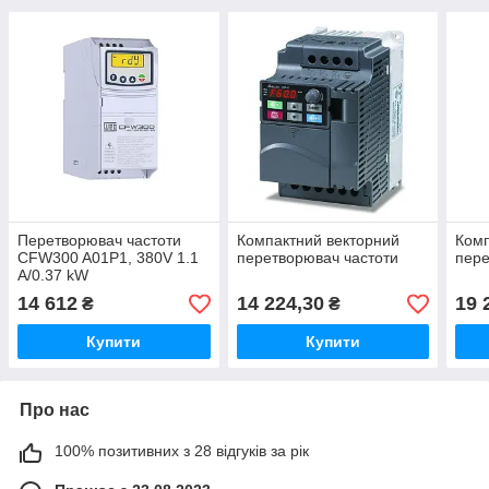
Перетворювач частоти
Компактний векторний
Комп
CFW300 A01P1, 380V 1.1
перетворювач частоти
пере
A/0.37 kW
14 612
14 224,30
19 
₴
₴
Купити
Купити
Про нас
100% позитивних з 28 відгуків за рік