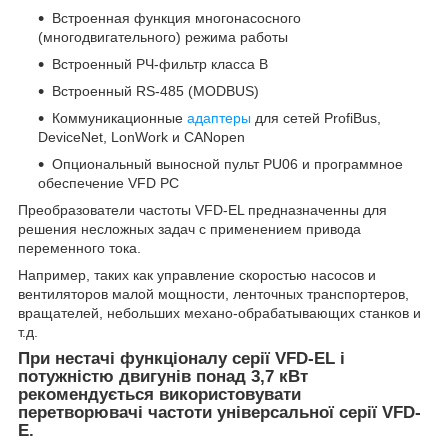
Встроенная функция многонасосного
(многодвигательного) режима работы
Встроенный РЧ-фильтр класса B
Встроенный RS-485 (MODBUS)
Коммуникационные
адаптеры
для сетей ProfiBus,
DeviceNet, LonWork и CANopen
Опциональный выносной пульт PU06 и программное
обеспечение VFD PC
Преобразователи частоты VFD-EL предназначенны для
решения несложных задач с применением привода
переменного тока.
Например, таких как управление скоростью насосов и
вентиляторов малой мощности, ленточных транспортеров,
вращателей, небольших механо-обрабатывающих станков и
т.д.
При нестачі функціоналу серії VFD-EL і
потужністю двигунів понад 3,7 кВт
рекомендується використовувати
перетворювачі частоти універсальної серії VFD-
E.