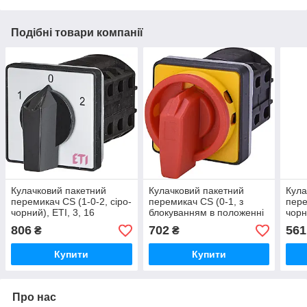
Подібні товари компанії
Кулачковий пакетний
Кулачковий пакетний
Кула
перемикач CS (1-0-2, сіро-
перемикач CS (0-1, з
пере
чорний), ETI, 3, 16
блокуванням в положенні
чорн
"0" жовто червоний), ETI,
806
702
561
₴
₴
Купити
Купити
Про нас