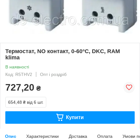
Термостат, NO контакт, 0-60°C, DKC, RAM
klima
В наявності
Код: R5THV2
Опт і роздріб
727,20
₴
654,48 ₴
від 6 шт.
Купити
Опис
Характеристики
Доставка
Оплата
Умови п