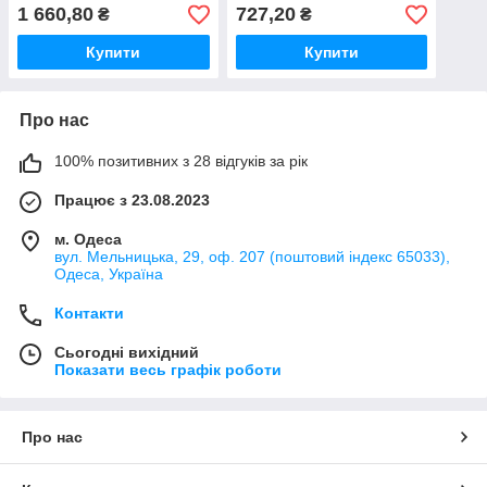
NO: 20-80°C, DKC, RAM
1 660,80
727,20
₴
₴
klima
Купити
Купити
Про нас
100% позитивних з 28 відгуків за рік
Працює з 23.08.2023
м. Одеса
вул. Мельницька, 29, оф. 207 (поштовий індекс 65033),
Одеса, Україна
Контакти
Сьогодні вихідний
Показати весь графік роботи
Про нас