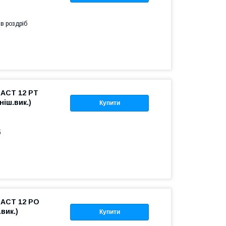
 в роздріб
 ACT 12 PT
ніш.вик.)
Купити
б
 ACT 12 PО
.вик.)
Купити