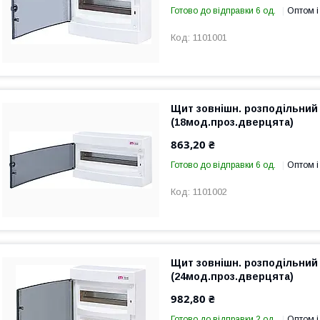
Готово до відправки 6 од.
Оптом і
1101001
Щит зовнішн. розподільний
(18мод.проз.дверцята)
863,20 ₴
Готово до відправки 6 од.
Оптом і
1101002
Щит зовнішн. розподільний
(24мод.проз.дверцята)
982,80 ₴
Готово до відправки 2 од.
Оптом і