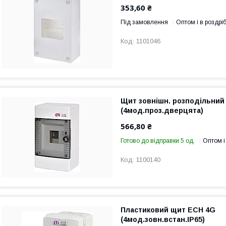
353,60 ₴
Під замовлення
Оптом і в роздрі
1101046
Щит зовнішн. розподільний
(4мод.проз.дверцята)
566,80 ₴
Готово до відправки 5 од.
Оптом і
1100140
Пластиковий щит ECH 4G
(4мод.зовн.встан.IP65)