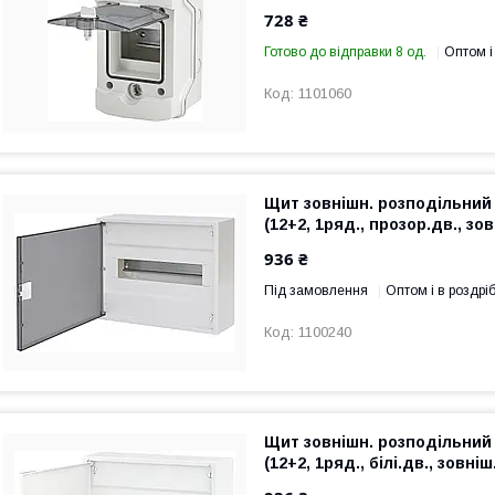
728 ₴
Готово до відправки 8 од.
Оптом і
1101060
Щит зовнішн. розподільний
(12+2, 1ряд., прозор.дв., зов
936 ₴
Під замовлення
Оптом і в роздрі
1100240
Щит зовнішн. розподільний
(12+2, 1ряд., білі.дв., зовніш