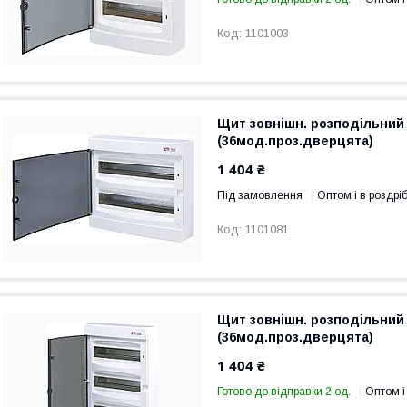
1101003
Щит зовнішн. розподільний
(36мод.проз.дверцята)
1 404 ₴
Під замовлення
Оптом і в роздрі
1101081
Щит зовнішн. розподільний
(36мод.проз.дверцята)
1 404 ₴
Готово до відправки 2 од.
Оптом і