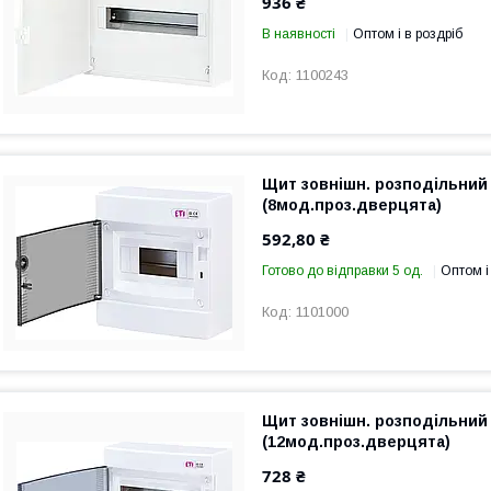
936 ₴
В наявності
Оптом і в роздріб
1100243
Щит зовнішн. розподільний
(8мод.проз.дверцята)
592,80 ₴
Готово до відправки 5 од.
Оптом і
1101000
Щит зовнішн. розподільний
(12мод.проз.дверцята)
728 ₴