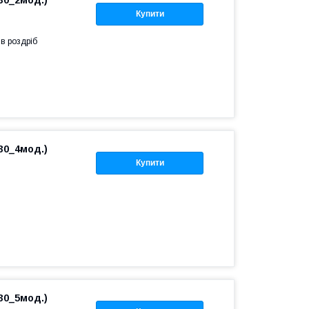
30_2мод.)
Купити
 в роздріб
30_4мод.)
Купити
30_5мод.)