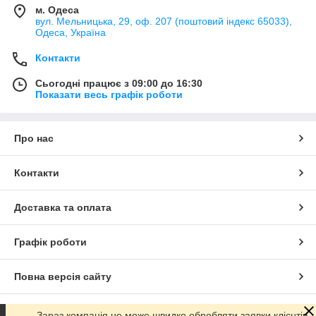
м. Одеса
вул. Мельницька, 29, оф. 207 (поштовий індекс 65033),
Одеса, Україна
Контакти
Сьогодні працює з 09:00 до 16:30
Показати весь графік роботи
Про нас
Контакти
Доставка та оплата
Графік роботи
Повна версія сайту
Сайт створено на маркетплейсі
Prom.ua
Зараз компанія не може швидко обробляти заявки клієнтів,