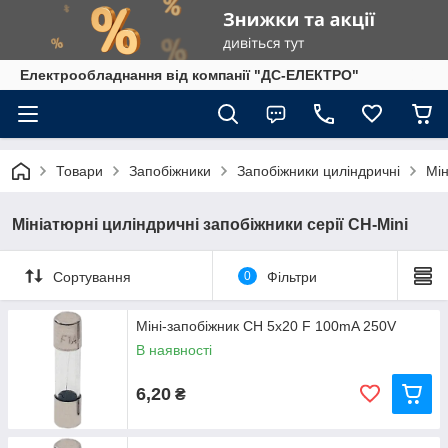
Електрообладнання від компанії "ДС-ЕЛЕКТРО"
Товари
Запобіжники
Запобіжники циліндричні
Мін
Мініатюрні циліндричні запобіжники серії CH-Mini
Сортування
0
Фільтри
Міні-запобіжник CH 5x20 F 100mA 250V
В наявності
6,20
₴