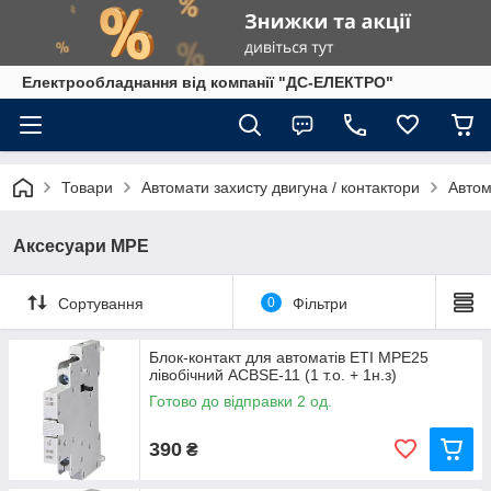
Електрообладнання від компанії "ДС-ЕЛЕКТРО"
Товари
Автомати захисту двигуна / контактори
Автом
Аксесуари MPE
Сортування
0
Фільтри
Блок-контакт для автоматів ETI MPE25
лівобічний ACBSE-11 (1 т.о. + 1н.з)
Готово до відправки 2 од.
390
₴